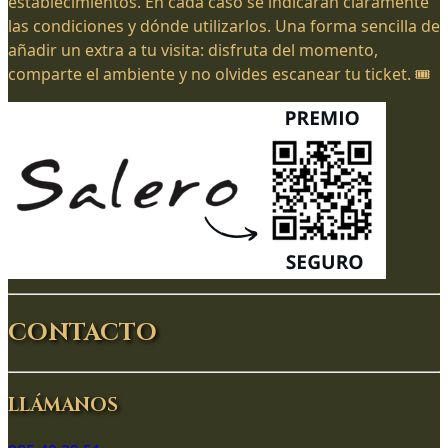
establecimientos. En cada caso se indicarán claramente
las condiciones y dónde utilizarlos. Una forma sencilla de
añadir un extra a tu visita: disfruta del momento,
comparte el ambiente y no olvides escanear tu ticket. 🎟️
CONTACTO
LLÁMANOS